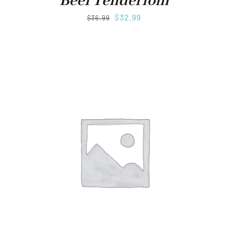
Beef Tenderloin
$
32.99
$
36.99