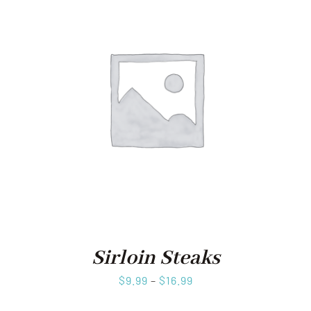
Sirloin Steaks
$
9.99
–
$
16.99