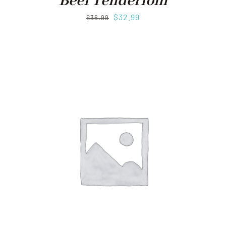
Beef Tenderloin
$
32.99
$
36.99