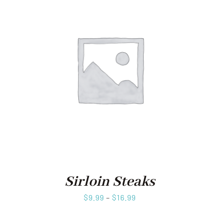
Sirloin Steaks
$
9.99
–
$
16.99