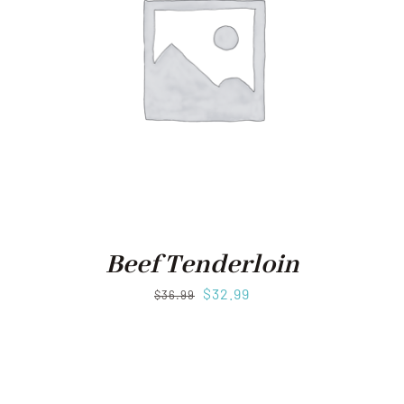
Beef Tenderloin
$
32.99
$
36.99