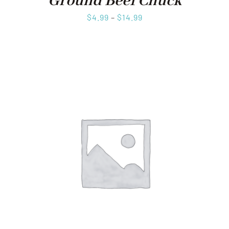
Ground Beef Chuck
$
4.99
–
$
14.99