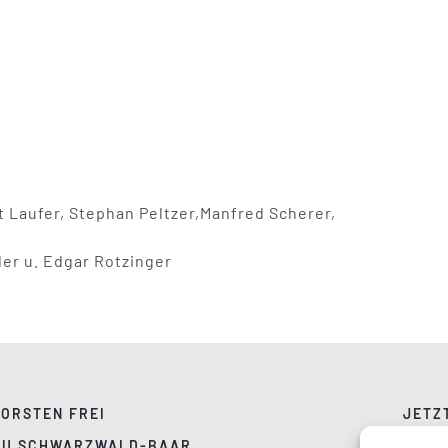
t Laufer, Stephan Peltzer,Manfred Scherer,
der u. Edgar Rotzinger
ORSTEN FREI
JETZ
DU SCHWARZWALD-BAAR
DATE