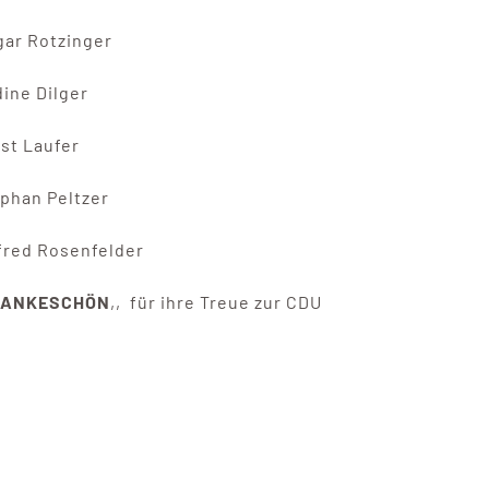
gar Rotzinger
ine Dilger
st Laufer
phan Peltzer
fred Rosenfelder
DANKESCHÖN
,, für ihre Treue zur CDU